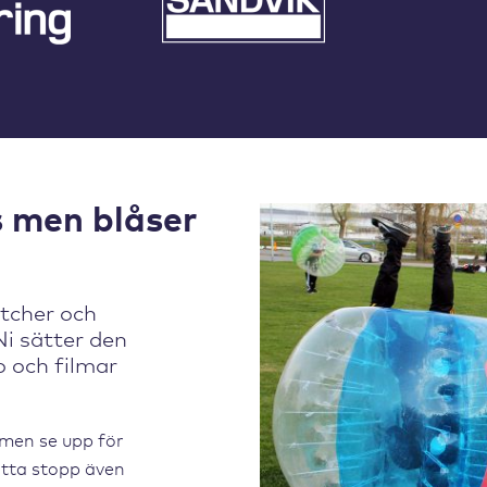
s men blåser
atcher och
i sätter den
o och filmar
 men se upp för
ätta stopp även