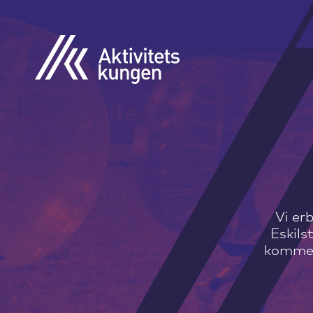
Vi erb
Eskils
kommer t