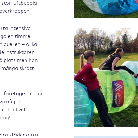
 stor luftbubbla
 överkroppen.
rta intensiva
n galen timme
 duellen – olika
de instruktörer
 på plats men han
ed många skratt
r företaget när ni
eva något
e för livet.
dag!
ndra städer om ni