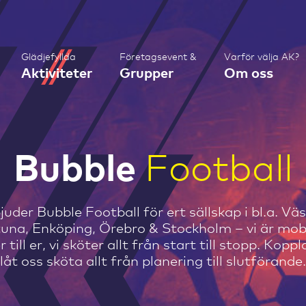
Glädjefyllda
Företagsevent &
Varför välja AK?
Aktiviteter
Grupper
Om oss
Bubble
Football
juder Bubble Football för ert sällskap i bl.a. Vä
tuna, Enköping, Örebro & Stockholm – vi är mob
ill er, vi sköter allt från start till stopp. Kopp
låt oss sköta allt från planering till slutförande.