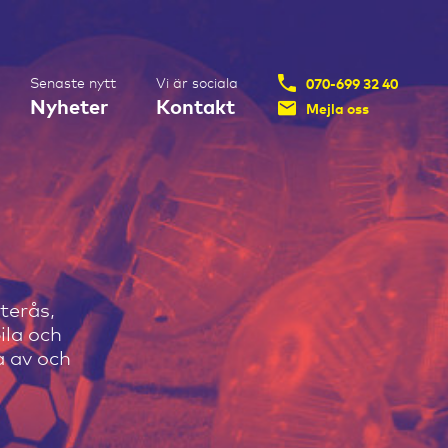
Senaste nytt
Vi är sociala
070-699 32 40
Nyheter
Kontakt
Mejla oss
sterås,
ila och
la av och