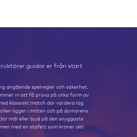
ruktörer guidar er från start
g angående spelregler och säkerhet.
mer ni att få prova på olika form av
 med klassiskt match där vardera lag
bollen ligger i mitten och på domarens
 Gör mål eller bjud på den snyggaste
immen med en stafett som kröner det