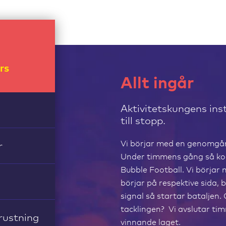
rs
Allt ingår
Aktivitetskungens inst
till stopp.
Vi börjar med en genomgån
r
Under timmens gång så kom
Bubble Football. Vi börjar
börjar på respektive sida, 
signal så startar bataljen.
tacklingen? Vi avslutar t
rustning
vinnande laget.