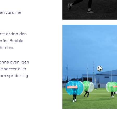
 besvarar er
 att ordna den
erås. Bubble
shimlen.
änns även igen
e soccer eller
som sprider sig