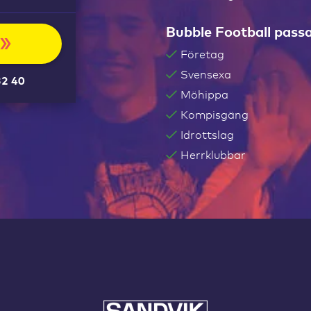
Bubble Football passa
Företag
Svensexa
32 40
Möhippa
Kompisgäng
Idrottslag
Herrklubbar