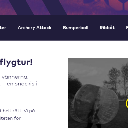
ter
Archery Attack
Bumperball
Ribbåt
flygtur!
 vännerna,
 – en snackis i
helt rätt! Vi på
iteten för