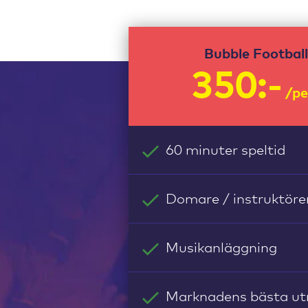
Bubble Football
350:-
/pe
60 minuter speltid
Domare / instruktöre
Musikanläggning
Marknadens bästa ut