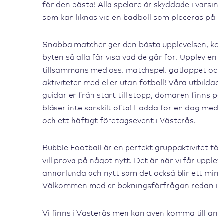
för den bästa! Alla spelare är skyddade i varsin
som kan liknas vid en badboll som placeras på
Snabba matcher ger den bästa upplevelsen, ko
byten så alla får visa vad de går för. Upplev e
tillsammans med oss, matchspel, gatloppet och
aktiviteter med eller utan fotboll! Våra utbilda
guidar er från start till stopp, domaren finns
blåser inte särskilt ofta! Ladda för en dag m
och ett häftigt företagsevent i Västerås.
Bubble Football är en perfekt gruppaktivitet fö
vill prova på något nytt. Det är när vi får uppl
annorlunda och nytt som det också blir ett minn
Välkommen med er bokningsförfrågan redan i
Vi finns i Västerås men kan även komma till a