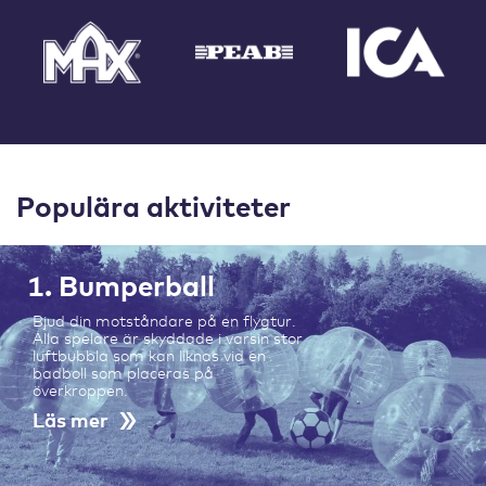
Populära aktiviteter
1. Bumperball
Bjud din motståndare på en flygtur.
Alla spelare är skyddade i varsin stor
luftbubbla som kan liknas vid en
badboll som placeras på
överkroppen.
Läs mer