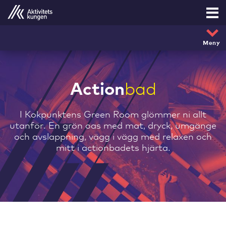
Mob
Meny
Alla grupper
Action
bad
Möhippa
I Kokpunktens Green Room glömmer ni allt
Archery Attack
utanför. En grön oas med mat, dryck, umgänge
och avslappning, vägg i vägg med relaxen och
Bumperball
mitt i actionbadets hjärta.
Ribbåt
Flyboard